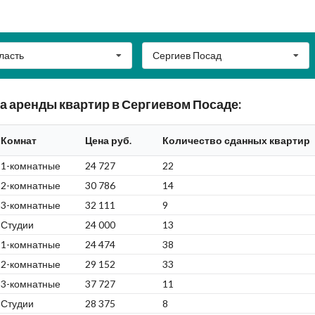
ласть
Сергиев Посад
а аренды квартир в Сергиевом Посаде:
Комнат
Цена руб.
Количество сданных квартир
1-комнатные
24 727
22
2-комнатные
30 786
14
3-комнатные
32 111
9
Студии
24 000
13
1-комнатные
24 474
38
2-комнатные
29 152
33
3-комнатные
37 727
11
Студии
28 375
8