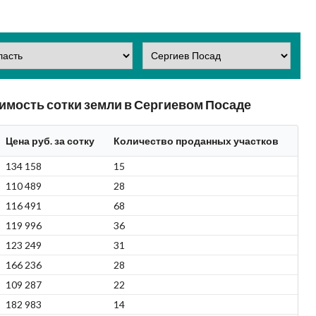
имость сотки земли в Сергиевом Посаде
Цена руб. за сотку
Количество проданных участков
134 158
15
110 489
28
116 491
68
119 996
36
123 249
31
166 236
28
109 287
22
182 983
14