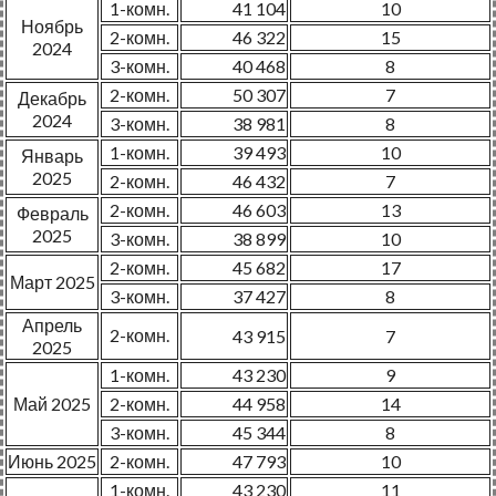
1-комн.
41 104
10
Ноябрь
2-комн.
46 322
15
2024
3-комн.
40 468
8
2-комн.
50 307
7
Декабрь
2024
3-комн.
38 981
8
1-комн.
39 493
10
Январь
2025
2-комн.
46 432
7
2-комн.
46 603
13
Февраль
2025
3-комн.
38 899
10
2-комн.
45 682
17
Март 2025
3-комн.
37 427
8
Апрель
2-комн.
43 915
7
2025
1-комн.
43 230
9
Май 2025
2-комн.
44 958
14
3-комн.
45 344
8
Июнь 2025
2-комн.
47 793
10
1-комн.
43 230
11