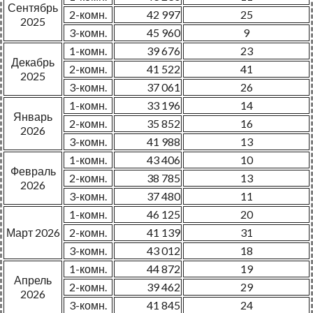
Сентябрь
2-комн.
42 997
25
2025
3-комн.
45 960
9
1-комн.
39 676
23
Декабрь
2-комн.
41 522
41
2025
3-комн.
37 061
26
1-комн.
33 196
14
Январь
2-комн.
35 852
16
2026
3-комн.
41 988
13
1-комн.
43 406
10
Февраль
2-комн.
38 785
13
2026
3-комн.
37 480
11
1-комн.
46 125
20
Март 2026
2-комн.
41 139
31
3-комн.
43 012
18
1-комн.
44 872
19
Апрель
2-комн.
39 462
29
2026
3-комн.
41 845
24