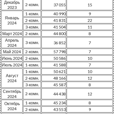
Декабрь
2-комн.
37 055
15
2023
1-комн.
40 990
9
Январь
2-комн.
41 831
22
2024
3-комн.
41 504
11
Март 2024
2-комн.
44 800
8
Апрель
3-комн.
36 852
7
2024
Май 2024
2-комн.
57 798
7
Июнь 2024
2-комн.
50 586
10
Июль 2024
1-комн.
41 588
7
1-комн.
50 621
10
Август
2-комн.
48 166
12
2024
3-комн.
45 587
8
Сентябрь
2-комн.
44 438
12
2024
1-комн.
45 234
8
Октябрь
2024
2-комн.
43 553
9