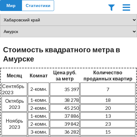
Мир
Статистики
Стоимость квадратного метра в
Амурске
Цена руб.
Количество
Месяц
Комнат
за метр
проданных квартир
Сентябрь
2-комн.
35 397
7
2023
1-комн.
38 278
18
Октябрь
2023
2-комн.
45 250
20
1-комн.
37 886
13
Ноябрь
2-комн.
39 842
23
2023
3-комн.
36 282
15