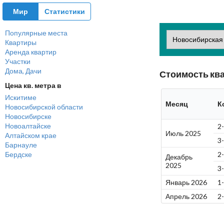
Мир
Статистики
Популярные места
Квартиры
Аренда квартир
Участки
Дома, Дачи
Стоимость ква
Цена кв. метра в
Искитиме
Месяц
К
Новосибирской области
Новосибирске
Новоалтайске
2
Июль 2025
Алтайском крае
3
Барнауле
Бердске
2
Декабрь
2025
3
Январь 2026
1
Апрель 2026
2