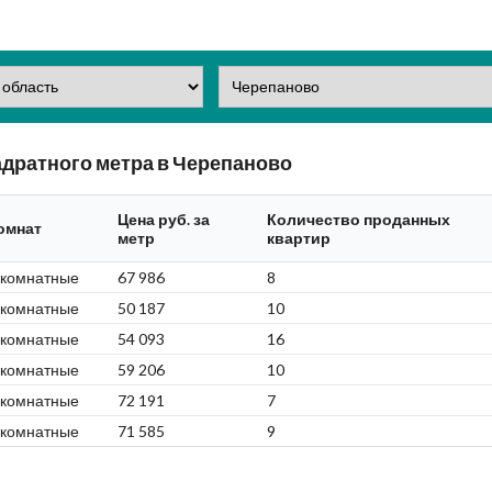
дратного метра в Черепаново
Цена руб. за
Количество проданных
омнат
метр
квартир
-комнатные
67 986
8
-комнатные
50 187
10
-комнатные
54 093
16
-комнатные
59 206
10
-комнатные
72 191
7
-комнатные
71 585
9