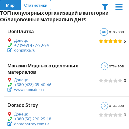
Мир
Статистики
ТОП популярных организаций в категории
Облицовочные материалы в ДНР:
DonПлитка
отзыво
40
Донецк
5
+7 (949) 477-93-94
donplitka.ru
Магазин Модных отделочных
отзыво
0
материалов
Донецк
0
+380 (623) 05-60-66
www.mom.dn.ua
Dorado Stroy
отзыво
0
Донецк
0
+380 (50) 290-25-18
doradostroy.com.ua