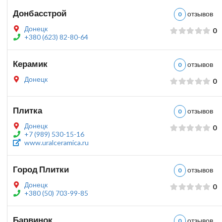
Донбасстрой
отзыво
0
Донецк
0
+380 (623) 82-80-64
Керамик
отзыво
0
Донецк
0
Плитка
отзыво
0
Донецк
0
+7 (989) 530-15-16
www.uralceramica.ru
Город Плитки
отзыво
0
Донецк
0
+380 (50) 703-99-85
Барвинок
отзыво
0