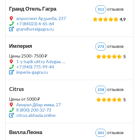
Гранд Отель Гагра
отзывов
311
апроспект А́рӡынба, 237
4,9
+7 (84023) 4-65-64
grandhotelgagra.ru
Империя
отзывов
273
Цены 2500–7500 ₽
5
1-y tupik ulitsy Adygaa, ...
+7 (940) 775-99-44
imperia-gagra.ru
Citrus
отзывов
258
Цены от 5000 ₽
5
Аинрал Дбар имҩа, 27
8 (800) 200-32-73
citrus.abhazia.online
Вилла Леона
отзывов
241