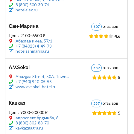
8 (800) 500-30-74
hotelalex.ru
Сан-Марина
отзывов
607
Цены 2100–6500 ₽
4,6
Абазгаа имҩа, 57/1
+7 (84023) 4-49-73
hotelsanmarina.ru
A.V.Sokol
отзывов
589
Abazgaa Street, 50А, Town...
5
+7 (940) 940-05-55
www.avsokol-hotel.ru
Кавказ
отзывов
557
Цены 9000–30000 ₽
5
апроспект А́рӡынба, 6
8 (800) 302-88-70
kavkazgagra.ru