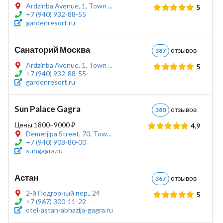
Ardzinba Avenue, 1, Town ...
5
+7 (940) 932-88-55
gardenresort.ru
Санаторий Москва
отзывов
387
Ardzinba Avenue, 1, Town ...
5
+7 (940) 932-88-55
gardenresort.ru
Sun Palace Gagra
отзывов
380
Цены 1800–9000 ₽
4,9
Demerjipa Street, 70, Tow...
+7 (940) 908-80-00
sungagra.ru
Астан
отзывов
367
2-й Подгорный пер., 24
5
+7 (967) 300-11-22
otel-astan-abhazija-gagra.ru