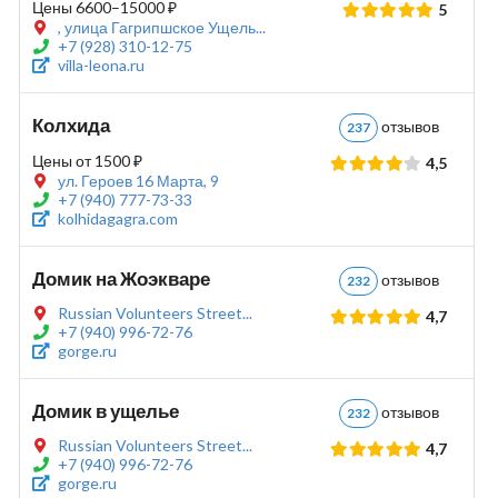
Цены 6600–15000 ₽
5
, улица Гагрипшское Ущель...
+7 (928) 310-12-75
villa-leona.ru
Колхида
отзывов
237
Цены от 1500 ₽
4,5
ул. Героев 16 Марта, 9
+7 (940) 777-73-33
kolhidagagra.com
Домик на Жоэкваре
отзывов
232
Russian Volunteers Street...
4,7
+7 (940) 996-72-76
gorge.ru
Домик в ущелье
отзывов
232
Russian Volunteers Street...
4,7
+7 (940) 996-72-76
gorge.ru