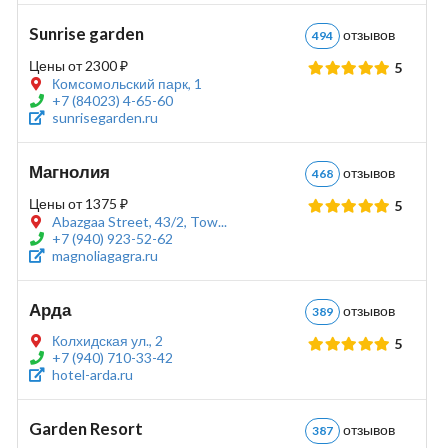
Sunrise garden
отзывов
494
Цены от 2300 ₽
5
Комсомольский парк, 1
+7 (84023) 4-65-60
sunrisegarden.ru
Магнолия
отзывов
468
Цены от 1375 ₽
5
Abazgaa Street, 43/2, Tow...
+7 (940) 923-52-62
magnoliagagra.ru
Арда
отзывов
389
Колхидская ул., 2
5
+7 (940) 710-33-42
hotel-arda.ru
Garden Resort
отзывов
387