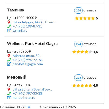
Таминик
отзывов
224
Цены 1000–4000 ₽
5
ulitsa Adygaa, 149A, Town...
+7 (988) 199-87-31
taminik.ru
Wellness Park Hotel Gagra
отзывов
224
Цены от 5900 ₽
4,6
Абазгаа имҩа, 52
+7 (940) 996-72-76
parkhotelgagra.com
Медовый
отзывов
223
Цены от 2500 ₽
4,8
ulitsa Sultana Sosnaliyev...
+7 (940) 797-33-33
honey-hotel.ru
Показано 30 из
304
Обновлено 22.07.2026