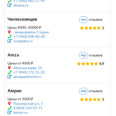
+7 (940) 963-27-99
abaata.ru
Челюскинцев
отзывов
960
Цены 4000–20000 ₽
5
, микрорайон Старая
+7 (940) 908-80-00
sungagra.ru
Amza
отзывов
902
Цены от 4000 ₽
4,9
Абазгаа имҩа, 50
+7 (940) 772-55-22
amzaparkhotel.ru
Амран
отзывов
898
Цены от 3000 ₽
5
Пионерская ул., 5
8 (800) 350-07-71
amran.ru