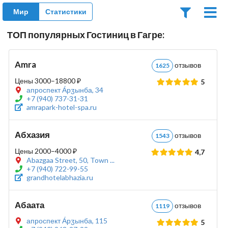
Мир
Статистики
ТОП популярных Гостиниц в Гагре:
Amra
отзывов
1625
Цены 3000–18800 ₽
5
апроспект А́рӡынба, 34
+7 (940) 737-31-31
amrapark-hotel-spa.ru
Абхазия
отзывов
1543
Цены 2000–4000 ₽
4,7
Abazgaa Street, 50, Town ...
+7 (940) 722-99-55
grandhotelabhazia.ru
Абаата
отзывов
1119
апроспект А́рӡынба, 115
5