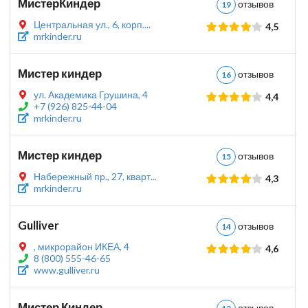
МистерКиндер
отзывов
19
Центральная ул., 6, корп....
4,5
mrkinder.ru
Мистер киндер
отзывов
16
ул. Академика Грушина, 4
4,4
+7 (926) 825-44-04
mrkinder.ru
Мистер киндер
отзывов
15
Набережный пр., 27, кварт...
4,3
mrkinder.ru
Gulliver
отзывов
14
, микрорайон ИКЕА, 4
4,6
8 (800) 555-46-65
www.gulliver.ru
Мистер Киндер
отзывов