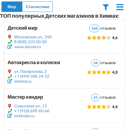
Мир
Статистики
ТОП популярных Детских магазинов в Химках:
Детский мир
отзывов
188
Московская ул., 14А
4,6
8 (800) 250-00-00
www.detmir.ru
Автокресла и коляски
отзывов
38
ул. Панфилова, 3
4,8
+7 (499) 348-24-32
detimd.ru
Мистер киндер
отзывов
25
Совхозная ул., 15
4,4
+7 (916) 698-60-66
mrkinder.ru