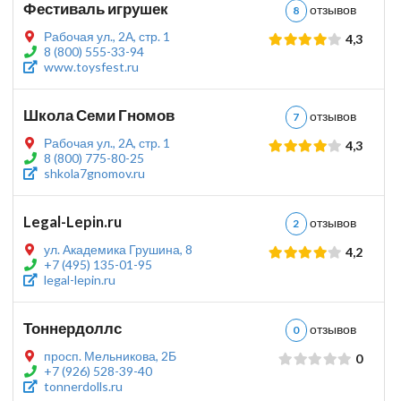
Фестиваль игрушек
отзывов
8
Рабочая ул., 2А, стр. 1
4,3
8 (800) 555-33-94
www.toysfest.ru
Школа Семи Гномов
отзывов
7
Рабочая ул., 2А, стр. 1
4,3
8 (800) 775-80-25
shkola7gnomov.ru
Legal-Lepin.ru
отзывов
2
ул. Академика Грушина, 8
4,2
+7 (495) 135-01-95
legal-lepin.ru
Тоннердоллс
отзывов
0
просп. Мельникова, 2Б
0
+7 (926) 528-39-40
tonnerdolls.ru