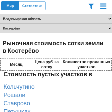
Мир
Статистики
Рыночная стоимость сотки земли
в Костерёво
Цена руб. за
Количество проданных
Месяц
сотку
участков
Стоимость пустых участков в
Кольчугино
Рошали
Ставрово
Петушках