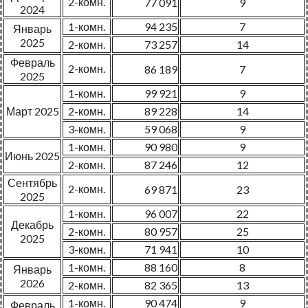
2-комн.
77 091
9
2024
1-комн.
94 235
7
Январь
2025
2-комн.
73 257
14
Февраль
2-комн.
86 189
7
2025
1-комн.
99 921
9
Март 2025
2-комн.
89 228
14
3-комн.
59 068
9
1-комн.
90 980
9
Июнь 2025
2-комн.
87 246
12
Сентябрь
2-комн.
69 871
23
2025
1-комн.
96 007
22
Декабрь
2-комн.
80 957
25
2025
3-комн.
71 941
10
1-комн.
88 160
8
Январь
2026
2-комн.
82 365
13
1-комн.
90 474
9
Февраль