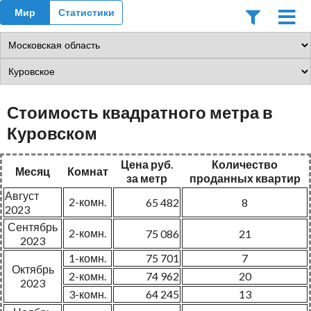
Мир
Статистики
Стоимость квадратного метра в
Куровском
Цена руб.
Количество
Месяц
Комнат
за метр
проданных квартир
Август
2-комн.
65 482
8
2023
Сентябрь
2-комн.
75 086
21
2023
1-комн.
75 701
7
Октябрь
2-комн.
74 962
20
2023
3-комн.
64 245
13