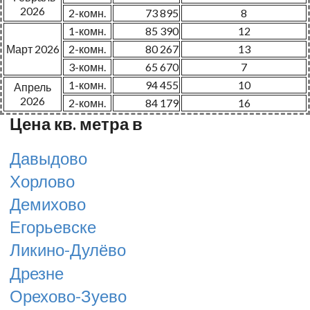
2026
2-комн.
73 895
8
1-комн.
85 390
12
Март 2026
2-комн.
80 267
13
3-комн.
65 670
7
1-комн.
94 455
10
Апрель
2026
2-комн.
84 179
16
Цена кв. метра в
Давыдово
Хорлово
Демихово
Егорьевске
Ликино-Дулёво
Дрезне
Орехово-Зуево