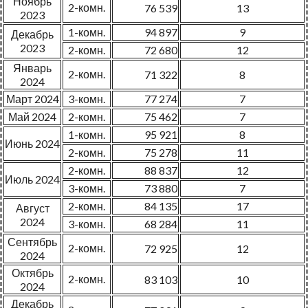
Ноябрь
2-комн.
76 539
13
2023
1-комн.
94 897
9
Декабрь
2023
2-комн.
72 680
12
Январь
2-комн.
71 322
8
2024
Март 2024
3-комн.
77 274
7
Май 2024
2-комн.
75 462
7
1-комн.
95 921
8
Июнь 2024
2-комн.
75 278
11
2-комн.
88 837
12
Июль 2024
3-комн.
73 880
7
2-комн.
84 135
17
Август
2024
3-комн.
68 284
11
Сентябрь
2-комн.
72 925
12
2024
Октябрь
2-комн.
83 103
10
2024
Декабрь