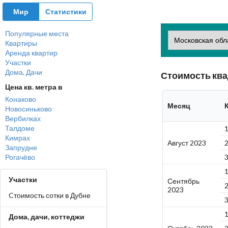
Мир
Статистики
Популярные места
Квартиры
Аренда квартир
Участки
Дома, Дачи
Стоимость ква
Цена кв. метра в
Конаково
Месяц
Новосиньково
Вербилках
Талдоме
Кимрах
Август 2023
Запрудне
Рогачёво
Участки
Сентябрь
2023
Cтоимость сотки в Дубне
Дома, дачи, коттеджи