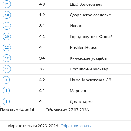
4,8
ЦДС Золотой век
71
1,9
Дворянское сословие
40
3,1
Идеал
31
4,1
Город-спутник Южный
20
4
Pushkin House
12
3,4
Княжеские усадьбы
12
3,7
Софийский бульвар
11
4,2
На ул. Московская, 39
5
4,1
Маршал
1
4
Дом в парке
1
Показано 14 из 14 Обновлено 27.07.2026
Мир статистики 2023-2026
Обратная связь