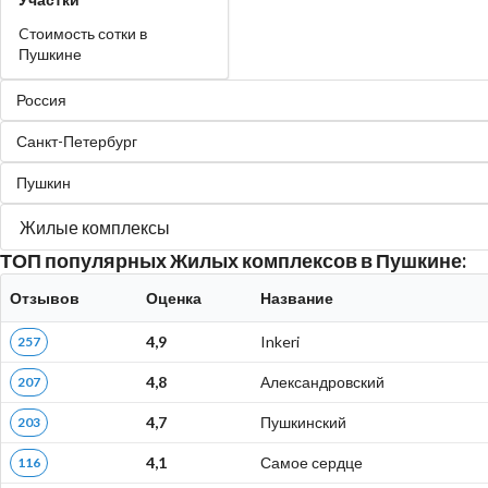
Cтоимость сотки в
Пушкине
Россия
Санкт-Петербург
Пушкин
Жилые комплексы
ТОП популярных Жилых комплексов в Пушкине:
Отзывов
Оценка
Название
4,9
Inkeri
257
4,8
Александровский
207
4,7
Пушкинский
203
4,1
Самое сердце
116