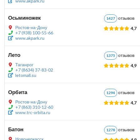
www.akpark.ru
Осьминожек
отзыво
1427
Ростов-на-Дону
4,7
+7 (938) 100-55-66
www.akpark.ru
Лето
отзыво
1375
Таганрог
4,9
+7 (8634) 37-83-02
letomall.su
Орбита
отзыво
1294
Ростов-на-Дону
4,7
+7 (863) 310-12-60
www.trc-orbita.ru
Батон
отзыво
1278
Новочеркасск
4,9