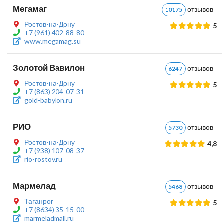
Мегамаг
отзыво
10175
Ростов-на-Дону
5
+7 (961) 402-88-80
www.megamag.su
Золотой Вавилон
отзыво
6247
Ростов-на-Дону
5
+7 (863) 204-07-31
gold-babylon.ru
РИО
отзыво
5730
Ростов-на-Дону
4,8
+7 (938) 107-08-37
rio-rostov.ru
Мармелад
отзыво
5468
Таганрог
5
+7 (8634) 35-15-00
marmeladmall.ru