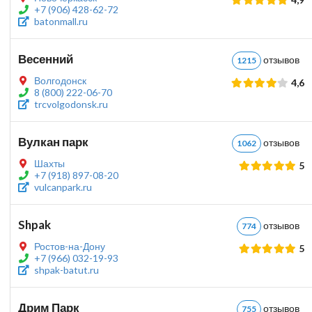
+7 (906) 428-62-72
batonmall.ru
Весенний
отзыво
1215
Волгодонск
4,6
8 (800) 222-06-70
trcvolgodonsk.ru
Вулкан парк
отзыво
1062
Шахты
5
+7 (918) 897-08-20
vulcanpark.ru
Shpak
отзыво
774
Ростов-на-Дону
5
+7 (966) 032-19-93
shpak-batut.ru
Дрим Парк
отзыво
755