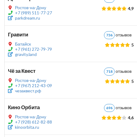
Ростов-на-Дону
4,9
+7 (989) 511-77-27
parkdream.ru
Гравити
отзыво
736
Батайск
5
+7 (961) 272-79-79
gravity.land
Чё за Квест
отзыво
718
Ростов-на-Дону
5
+7 (967) 212-43-09
чезаквест.рф
Кино Орбита
отзыво
696
Ростов-на-Дону
4,6
+7 (928) 612-82-88
kinoorbita.ru