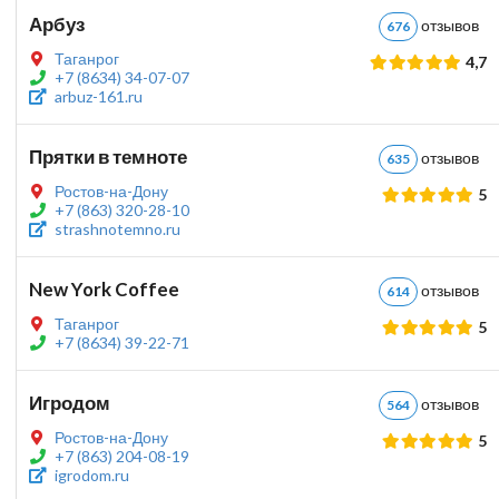
Арбуз
отзыво
676
Таганрог
4,7
+7 (8634) 34-07-07
arbuz-161.ru
Прятки в темноте
отзыво
635
Ростов-на-Дону
5
+7 (863) 320-28-10
strashnotemno.ru
New York Coffee
отзыво
614
Таганрог
5
+7 (8634) 39-22-71
Игродом
отзыво
564
Ростов-на-Дону
5
+7 (863) 204-08-19
igrodom.ru