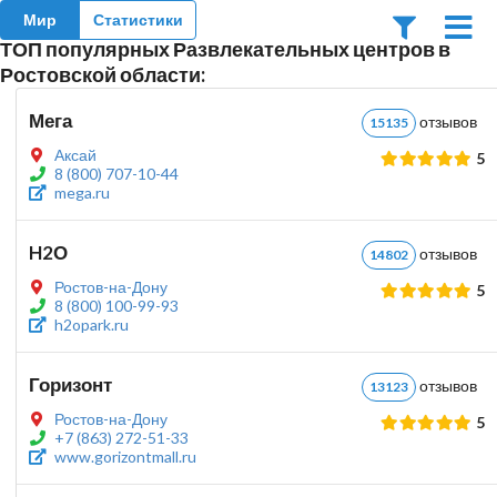
Мир
Статистики
ТОП популярных Развлекательных центров в
Ростовской области:
Мега
отзыво
15135
Аксай
5
8 (800) 707-10-44
mega.ru
H2О
отзыво
14802
Ростов-на-Дону
5
8 (800) 100-99-93
h2opark.ru
Горизонт
отзыво
13123
Ростов-на-Дону
5
+7 (863) 272-51-33
www.gorizontmall.ru