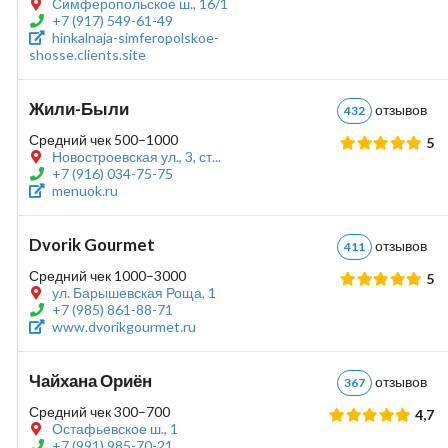
Симферопольское ш., 16/1
+7 (917) 549-61-49
hinkalnaja-simferopolskoe-
shosse.clients.site
Жили-Были
отзывов
432
Средний чек 500–1000
5
Новостроевская ул., 3, ст...
+7 (916) 034-75-75
menuok.ru
Dvorik Gourmet
отзывов
411
Средний чек 1000–3000
5
ул. Барышевская Роща, 1
+7 (985) 861-88-71
www.dvorikgourmet.ru
Чайхана Ориён
отзывов
367
Средний чек 300–700
4,7
Остафьевское ш., 1
+7 (991) 985-70-21