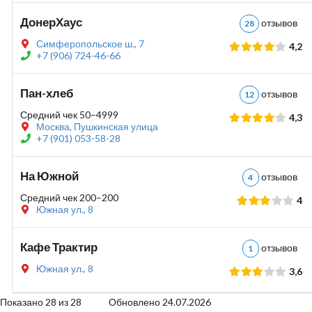
ДонерХаус
отзывов
28
Симферопольское ш., 7
4,2
+7 (906) 724-46-66
Пан-хлеб
отзывов
12
Средний чек 50–4999
4,3
Москва, Пушкинская улица
+7 (901) 053-58-28
На Южной
отзывов
4
Средний чек 200–200
4
Южная ул., 8
Кафе Трактир
отзывов
1
Южная ул., 8
3,6
Показано 28 из 28 Обновлено 24.07.2026