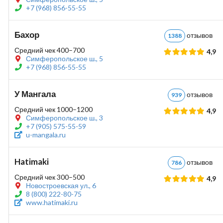
+7 (968) 856-55-55
Бахор
отзывов
1388
Средний чек 400–700
4,9
Симферопольское ш., 5
+7 (968) 856-55-55
У Мангала
отзывов
939
Средний чек 1000–1200
4,9
Симферопольское ш., 3
+7 (905) 575-55-59
u-mangala.ru
Hatimaki
отзывов
786
Средний чек 300–500
4,9
Новостроевская ул., 6
8 (800) 222-80-75
www.hatimaki.ru