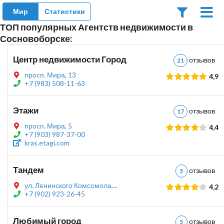
Мир
Статистики
ТОП популярных Агентств недвижимости в
Сосновоборске:
Центр недвижимости Город
отзыво
21
просп. Мира, 13
4,9
+7 (983) 508-11-63
Этажи
отзыво
17
просп. Мира, 5
4,4
+7 (903) 987-37-00
kras.etagi.com
Тандем
отзыво
5
ул. Ленинского Комсомола,...
4,2
+7 (902) 923-26-45
Любимый город
отзыво
5