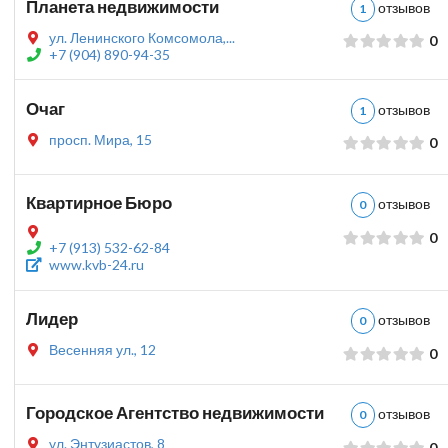
Планета недвижимости
отзыво
1
ул. Ленинского Комсомола,...
0
+7 (904) 890-94-35
Очаг
отзыво
1
просп. Мира, 15
0
Квартирное Бюро
отзыво
0
0
+7 (913) 532-62-84
www.kvb-24.ru
Лидер
отзыво
0
Весенняя ул., 12
0
Городское Агентство недвижимости
отзыво
0
ул. Энтузиастов, 8
0