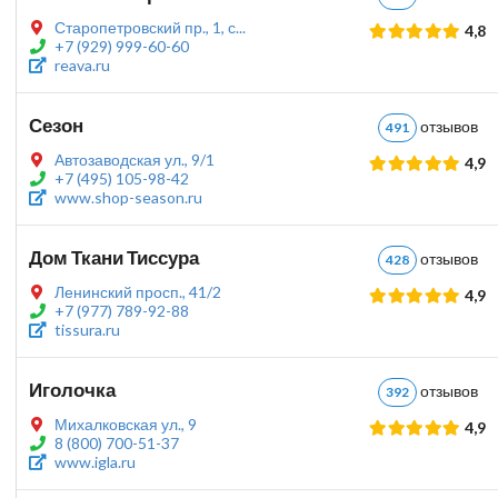
Старопетровский пр., 1, с...
4,8
+7 (929) 999-60-60
reava.ru
Сезон
отзыво
491
Автозаводская ул., 9/1
4,9
+7 (495) 105-98-42
www.shop-season.ru
Дом Ткани Тиссура
отзыво
428
Ленинский просп., 41/2
4,9
+7 (977) 789-92-88
tissura.ru
Иголочка
отзыво
392
Михалковская ул., 9
4,9
8 (800) 700-51-37
www.igla.ru