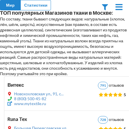
Мир
Статистики
ТОП популярных Магазинов ткани в Москве:
По составу, ткани бывают следующих видов: натуральные (хлопок,
лён, шёлк, шерсть), искусственные (как правило, в составе есть
древесная целлюлоза), синтетические (изготавливают из продуктов
нефтяной и химической промышленности, таких как нефть, газ,
каменный уголь). Ткани из натуральных волокн всегда приятны на
ощупь, имеют высокую воздухопроницаемость, безопасны и
используются для детской одежды, не вызывают аллергических
реакций. Самые распространённые виды натуральных материй:
шерстяные, шелковые и хлопчатобумажные. У изделий из хлопка
есть ряд недостатков, они способность к усаживанию и мнутся.
Поэтому учитывайте это при кройке.
Витекс
отзыво
791
Новохохловская ул., 91, с...
5
8 (800) 500-45-82
www.mytextile.ru
Runa Tex
отзыво
728
Большая Переяславская ул....
5