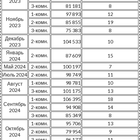
2023
3-комн.
81 181
8
1-комн.
97 893
12
Ноябрь
2-комн.
85 855
19
2023
3-комн.
75 383
8
Декабрь
2-комн.
104 533
10
2023
Январь
2-комн.
87 609
15
2024
Май 2024
2-комн.
100 197
7
Июль 2024
2-комн.
98 749
11
1-комн.
98 781
10
Август
2024
3-комн.
101 175
13
1-комн.
106 395
18
Сентябрь
2-комн.
94 908
14
2024
3-комн.
85 349
8
1-комн.
95 706
13
Октябрь
2-комн.
79 954
9
2024
3-комн.
96 177
11