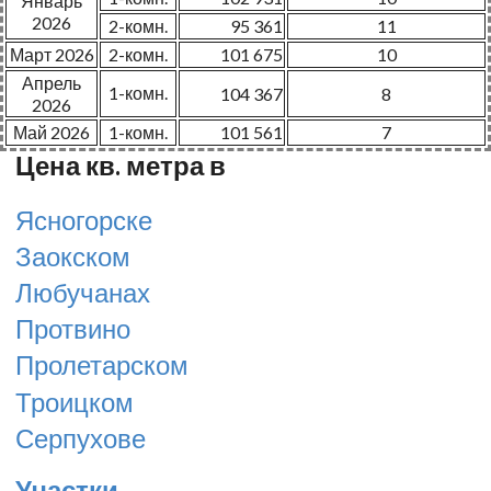
Январь
2026
2-комн.
95 361
11
Март 2026
2-комн.
101 675
10
Апрель
1-комн.
104 367
8
2026
Май 2026
1-комн.
101 561
7
Цена кв. метра в
Ясногорске
Заокском
Любучанах
Протвино
Пролетарском
Троицком
Серпухове
Участки