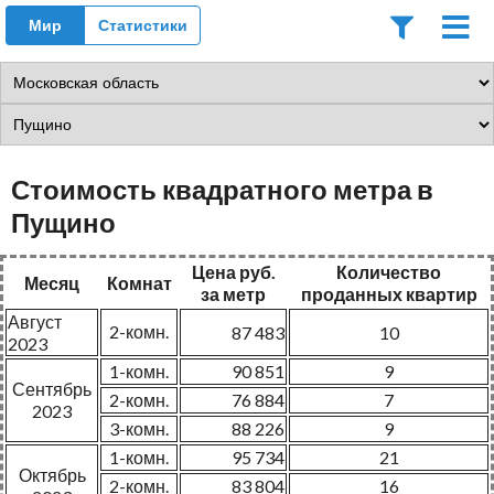
Мир
Статистики
Стоимость квадратного метра в
Пущино
Цена руб.
Количество
Месяц
Комнат
за метр
проданных квартир
Август
2-комн.
87 483
10
2023
1-комн.
90 851
9
Сентябрь
2-комн.
76 884
7
2023
3-комн.
88 226
9
1-комн.
95 734
21
Октябрь
2-комн.
83 804
16