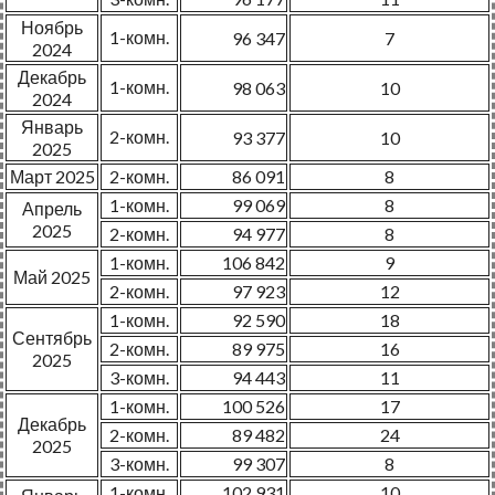
Ноябрь
1-комн.
96 347
7
2024
Декабрь
1-комн.
98 063
10
2024
Январь
2-комн.
93 377
10
2025
Март 2025
2-комн.
86 091
8
1-комн.
99 069
8
Апрель
2025
2-комн.
94 977
8
1-комн.
106 842
9
Май 2025
2-комн.
97 923
12
1-комн.
92 590
18
Сентябрь
2-комн.
89 975
16
2025
3-комн.
94 443
11
1-комн.
100 526
17
Декабрь
2-комн.
89 482
24
2025
3-комн.
99 307
8
1-комн.
102 931
10