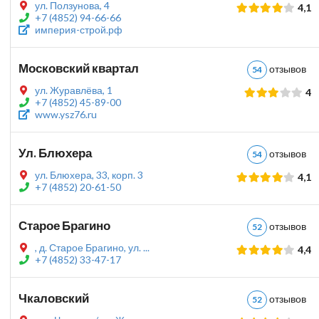
ул. Ползунова, 4
4,1
+7 (4852) 94-66-66
империя-строй.рф
Московский квартал
отзыво
54
ул. Журавлёва, 1
4
+7 (4852) 45-89-00
www.ysz76.ru
Ул. Блюхера
отзыво
54
ул. Блюхера, 33, корп. 3
4,1
+7 (4852) 20-61-50
Старое Брагино
отзыво
52
, д. Старое Брагино, ул. ...
4,4
+7 (4852) 33-47-17
Чкаловский
отзыво
52