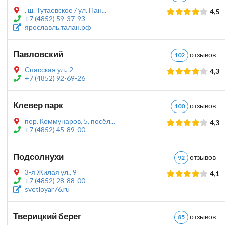
, ш. Тутаевское / ул. Пан...
4,5
+7 (4852) 59-37-93
ярославль.талан.рф
Павловский
отзыво
102
Спасская ул., 2
4,3
+7 (4852) 92-69-26
Клевер парк
отзыво
100
пер. Коммунаров, 5, посёл...
4,3
+7 (4852) 45-89-00
Подсолнухи
отзыво
92
3-я Жилая ул., 9
4,1
+7 (4852) 28-88-00
svetloyar76.ru
Тверицкий берег
отзыво
85