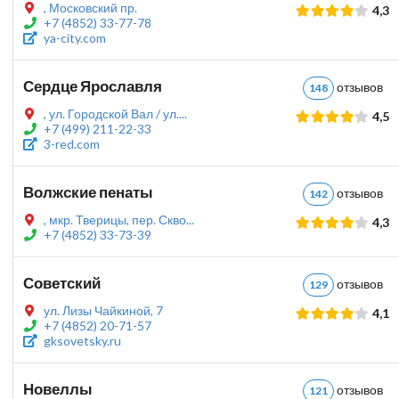
, Московский пр.
4,3
+7 (4852) 33-77-78
ya-city.com
Сердце Ярославля
отзыво
148
, ул. Городской Вал / ул....
4,5
+7 (499) 211-22-33
3-red.com
Волжские пенаты
отзыво
142
, мкр. Тверицы, пер. Скво...
4,3
+7 (4852) 33-73-39
Советский
отзыво
129
ул. Лизы Чайкиной, 7
4,1
+7 (4852) 20-71-57
gksovetsky.ru
Новеллы
отзыво
121