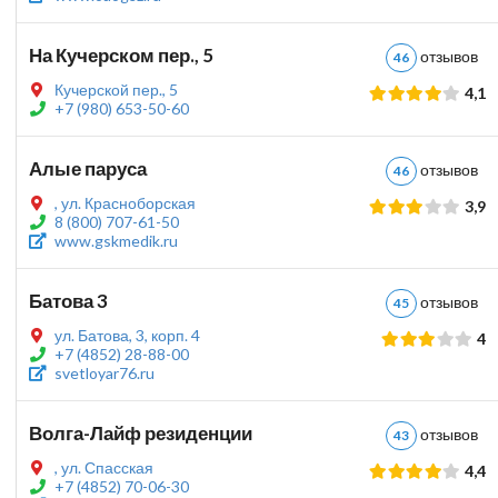
На Кучерском пер., 5
отзыво
46
Кучерской пер., 5
4,1
+7 (980) 653-50-60
Алые паруса
отзыво
46
, ул. Красноборская
3,9
8 (800) 707-61-50
www.gskmedik.ru
Батова 3
отзыво
45
ул. Батова, 3, корп. 4
4
+7 (4852) 28-88-00
svetloyar76.ru
Волга-Лайф резиденции
отзыво
43
, ул. Спасская
4,4
+7 (4852) 70-06-30