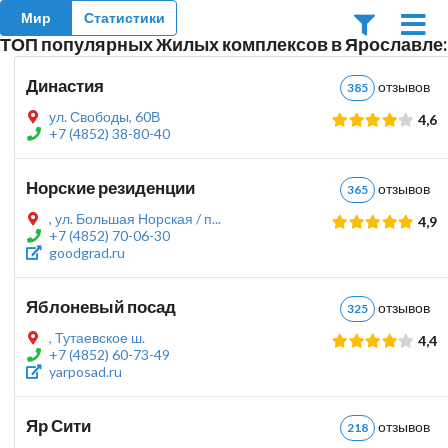
Мир
Статистики
ТОП популярных Жилых комплексов в Ярославле:
Династия
отзыво
385
ул. Свободы, 60В
4,6
+7 (4852) 38-80-40
Норские резиденции
отзыво
365
, ул. Большая Норская / п...
4,9
+7 (4852) 70-06-30
goodgrad.ru
Яблоневый посад
отзыво
325
, Тутаевское ш.
4,4
+7 (4852) 60-73-49
yarposad.ru
Яр Сити
отзыво
218