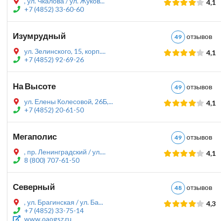
, ул. Чкалова / ул. Жуков...
4,1
+7 (4852) 33-60-60
Изумрудный
отзыво
49
ул. Зелинского, 15, корп....
4,1
+7 (4852) 92-69-26
На Высоте
отзыво
49
ул. Елены Колесовой, 26Б,...
4,1
+7 (4852) 20-61-50
Мегаполис
отзыво
49
, пр. Ленинградский / ул....
4,1
8 (800) 707-61-50
Северный
отзыво
48
, ул. Брагинская / ул. Ба...
4,3
+7 (4852) 33-75-14
www.oaogsz.ru