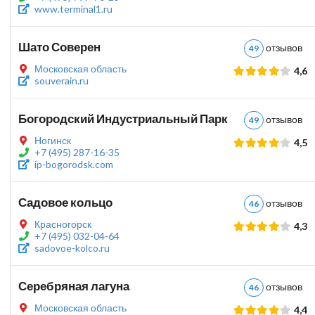
www.terminal1.ru
Шато Соверен
отзыво
49
Московская область
4,6
souverain.ru
Богородский Индустриальный Парк
отзыво
49
Ногинск
4,5
+7 (495) 287-16-35
ip-bogorodsk.com
Садовое кольцо
отзыво
46
Красногорск
4,3
+7 (495) 032-04-64
sadovoe-kolco.ru
Серебряная лагуна
отзыво
46
Московская область
4,4