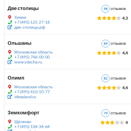
Две столицы
отзыво
98
Химки
4,3
+7 (495) 125-27-18
две-столицы.рф
Ольшаны
отзыво
89
Московская область
4,4
+7 (495) 746-00-00
www.ydacha.ru
Олимп
отзыво
82
Московская область
4,4
+7 (495) 410-10-77
olimpland.ru
Земкомфорт
отзыво
79
Щёлково
4
+7 (495) 104-34-64