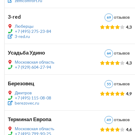
zemcomfort.ru
3-red
отзыво
69
Люберцы
4,3
+7 (495) 275-23-84
3-red.ru
Усадьба Удино
отзыво
64
Московская область
4,3
+7 (929) 604-27-94
Березовец
отзыво
55
Дмитров
4,9
+7 (495) 115-08-08
berezovec.ru
Терминал Европа
отзыво
49
Московская область
4,6
+7 (495) 799-90-25