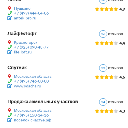
Пушкино
4,9
+7 (499) 444-04-06
antek-pro.ru
Лайф&Лофт
отзыво
26
Красногорск
4,4
+7 (925) 090-48-77
life-loft.ru
Спутник
отзыво
25
Московская область
4,6
+7 (495) 746-00-00
www.ydacha.ru
Продажа земельных участков
отзыво
24
Московская область
4,3
+7 (495) 150-14-16
поселок-счастье.рф