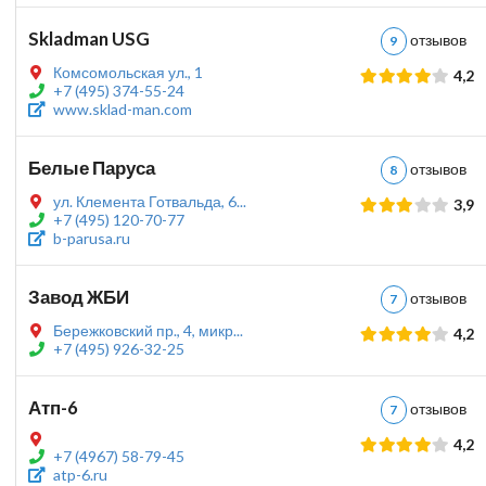
Skladman USG
отзыво
9
Комсомольская ул., 1
4,2
+7 (495) 374-55-24
www.sklad-man.com
Белые Паруса
отзыво
8
ул. Клемента Готвальда, 6...
3,9
+7 (495) 120-70-77
b-parusa.ru
Завод ЖБИ
отзыво
7
Бережковский пр., 4, микр...
4,2
+7 (495) 926-32-25
Атп-6
отзыво
7
4,2
+7 (4967) 58-79-45
atp-6.ru