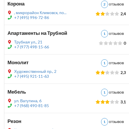
Корона
отзыво
2
, микрорайон Климовск, по...
2,4
+7 (495) 996-72-86
Апартаменты на Трубной
отзыво
1
Трубная ул., 21
0
+7 (977) 498-15-66
Монолит
отзыво
1
Художественный пр., 2
2,3
+7 (495) 921-11-63
Мебель
отзыво
1
ул. Ватутина, 6
3,1
+7 (968) 490-81-85
Резон
отзыво
1