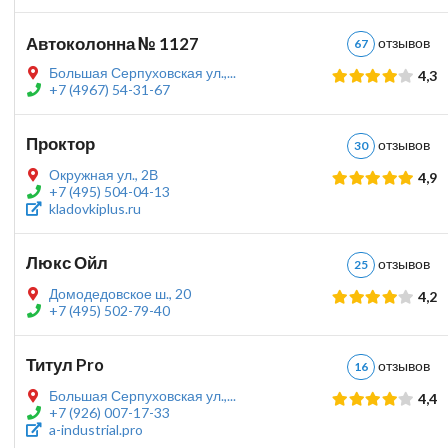
Автоколонна № 1127
отзыво
67
Большая Серпуховская ул.,...
4,3
+7 (4967) 54-31-67
Проктор
отзыво
30
Окружная ул., 2В
4,9
+7 (495) 504-04-13
kladovkiplus.ru
Люкс Ойл
отзыво
25
Домодедовское ш., 20
4,2
+7 (495) 502-79-40
Титул Pro
отзыво
16
Большая Серпуховская ул.,...
4,4
+7 (926) 007-17-33
a-industrial.pro