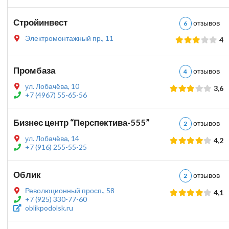
Стройинвест
отзыво
6
Электромонтажный пр., 11
4
Промбаза
отзыво
4
ул. Лобачёва, 10
3,6
+7 (4967) 55-65-56
Бизнес центр “Перспектива-555”
отзыво
2
ул. Лобачёва, 14
4,2
+7 (916) 255-55-25
Облик
отзыво
2
Революционный просп., 58
4,1
+7 (925) 330-77-60
oblikpodolsk.ru