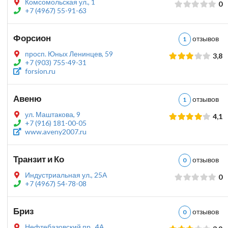
Комсомольская ул., 1
0
+7 (4967) 55-91-63
Форсион
отзыво
1
просп. Юных Ленинцев, 59
3,8
+7 (903) 755-49-31
forsion.ru
Авеню
отзыво
1
ул. Маштакова, 9
4,1
+7 (916) 181-00-05
www.aveny2007.ru
Транзит и Ко
отзыво
0
Индустриальная ул., 25А
0
+7 (4967) 54-78-08
Бриз
отзыво
0
Нефтебазовский пр., 4А