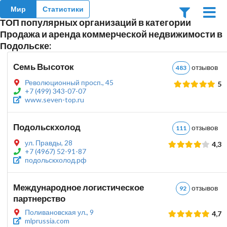
Мир
Статистики
ТОП популярных организаций в категории
Продажа и аренда коммерческой недвижимости в
Подольске:
Семь Высоток
отзыво
483
Революционный просп., 45
5
+7 (499) 343-07-07
www.seven-top.ru
Подольскхолод
отзыво
111
ул. Правды, 28
4,3
+7 (4967) 52-91-87
подольскхолод.рф
Международное логистическое
отзыво
92
партнерство
Поливановская ул., 9
4,7
mlprussia.com